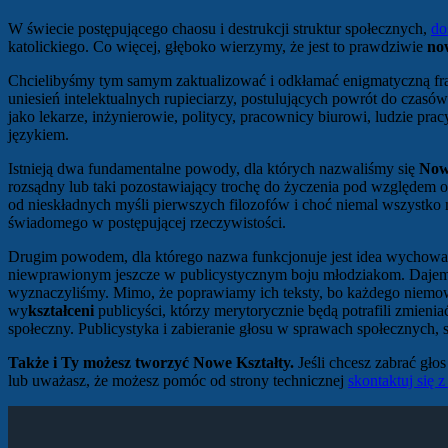
W świecie postępującego chaosu i destrukcji struktur społecznych,
do
katolickiego. Co więcej, głęboko wierzymy, że jest to prawdziwie
now
Chcielibyśmy tym samym zaktualizować i odkłamać enigmatyczną fra
uniesień intelektualnych rupieciarzy, postulujących powrót do czas
jako lekarze, inżynierowie, politycy, pracownicy biurowi, ludzie pr
językiem.
Istnieją dwa fundamentalne powody, dla których nazwaliśmy się
Now
rozsądny lub taki pozostawiający trochę do życzenia pod względem og
od nieskładnych myśli pierwszych filozofów i choć niemal wszystko 
świadomego w postępującej rzeczywistości.
Drugim powodem, dla którego nazwa funkcjonuje jest idea wychowaw
niewprawionym jeszcze w publicystycznym boju młodziakom. Dajemy i
wyznaczyliśmy. Mimo, że poprawiamy ich teksty, bo każdego niemowl
wy
kształceni
publicyści, którzy merytorycznie będą potrafili zmieni
społeczny. Publicystyka i zabieranie głosu w sprawach społecznych, s
Także i Ty możesz tworzyć Nowe Kształty.
Jeśli chcesz zabrać gł
lub uważasz, że możesz pomóc od strony technicznej
skontaktuj się