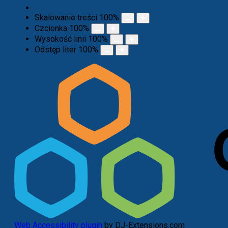
Skalowanie treści
100
%
Czcionka
100
%
Wysokość linii
100
%
Odstęp liter
100
%
Web Accessibility plugin
by DJ-Extensions.com