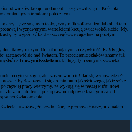
która od wieków kreuje fundament naszej cywilizacji – Kościoła
ciw dominującym trendom społecznym.
a kojarzy się ze smętnym teologicznym filozofowaniem lub obiektem
ją postawą i wyznawanymi wartościami kreują świat wokół siebie. My,
odcasty, by wyjaśniać bardzo szczegółowe zagadnienia prostym
śmy dodatkowym czynnikiem formującym rzeczywistość. Każdy głos,
iej zastanowić się nad światem. To przecieranie szlaków znamy już
ozmyślać nad
nowymi kształtami,
budując tym samym człowieka
omie merytorycznym, ale czasem warto też dać się wypowiedzieć
prosząc, by dostosowali się do minimum jakościowego, jakie sobie
po ciężkiej pracy wierzymy, że wykują się w naszej kuźni
nowi
zmu zbliża ich do bycia pełnoprawnie odpowiedzialnymi za ład
ormą samouświadomienia.
na świecie i uważasz, że powinniśmy je promować naszym kanałem