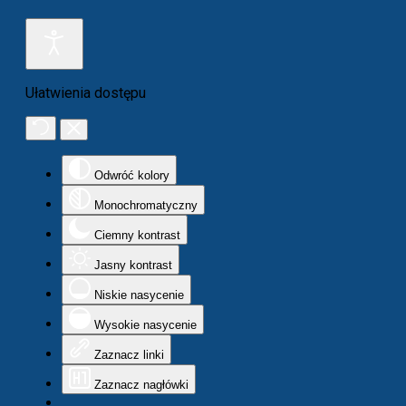
Ułatwienia dostępu
Odwróć kolory
Monochromatyczny
Ciemny kontrast
Jasny kontrast
Niskie nasycenie
Wysokie nasycenie
Zaznacz linki
Zaznacz nagłówki