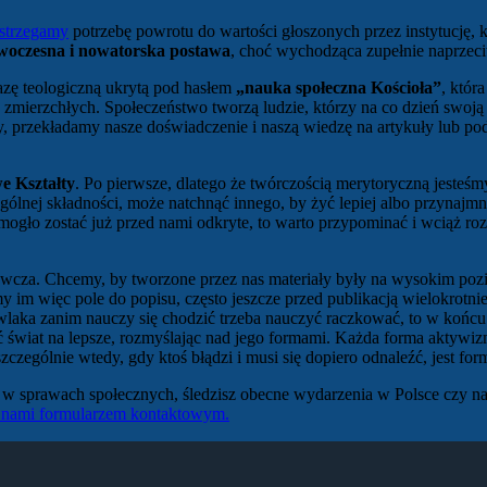
strzegamy
potrzebę powrotu do wartości głoszonych przez instytucję, 
oczesna i nowatorska postawa
, choć wychodząca zupełnie naprze
zę teologiczną ukrytą pod hasłem
„nauka społeczna Kościoła”
, któr
ów zmierzchłych. Społeczeństwo tworzą ludzie, którzy na co dzień swo
acy, przekładamy nasze doświadczenie i naszą wiedzę na artykuły lub p
e Kształty
. Po pierwsze, dlatego że twórczością merytoryczną jeste
ólnej składności, może natchnąć innego, by żyć lepiej albo przynajmn
mogło zostać już przed nami odkryte, to warto przypominać i wciąż r
cza. Chcemy, by tworzone przez nas materiały były na wysokim pozi
m więc pole do popisu, często jeszcze przed publikacją wielokrotnie 
aka zanim nauczy się chodzić trzeba nauczyć raczkować, to w końcu 
ać świat na lepsze, rozmyślając nad jego formami. Każda forma aktywi
zczególnie wtedy, gdy ktoś błądzi i musi się dopiero odnaleźć, jest f
os w sprawach społecznych, śledzisz obecne wydarzenia w Polsce czy 
 z nami formularzem kontaktowym.