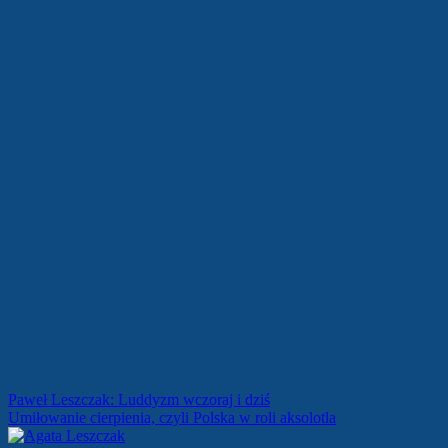
Nawigacja
Paweł Leszczak: Luddyzm wczoraj i dziś
Umiłowanie cierpienia, czyli Polska w roli aksolotla
wpisu