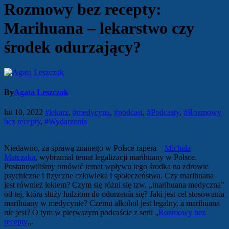
Rozmowy bez recepty:
Marihuana – lekarstwo czy
środek odurzający?
By
Agata Leszczak
lut 10, 2022
#lekarz
,
#medycyna
,
#podcast
,
#Podcasty
,
#Rozmowy
bez recepty
,
#Wydarzenia
Niedawno, za sprawą znanego w Polsce rapera –
Michała
Matczaka
, wybrzmiał temat legalizacji marihuany w Polsce.
Postanowiliśmy omówić temat wpływu tego środka na zdrowie
psychiczne i fizyczne człowieka i społeczeństwa. Czy marihuana
jest również lekiem? Czym się różni się tzw. „marihuana medyczna”
od tej, która służy ludziom do odurzenia się? Jaki jest cel stosowania
marihuany w medycynie? Czemu alkohol jest legalny, a marihuana
nie jest? O tym w pierwszym podcaście z serii „
Rozmowy bez
recepty
„.