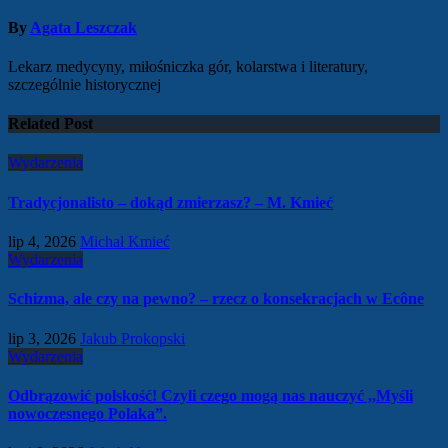
By
Agata Leszczak
Lekarz medycyny, miłośniczka gór, kolarstwa i literatury,
szczególnie historycznej
Related Post
Wydarzenia
Tradycjonalisto – dokąd zmierzasz? – M. Kmieć
lip 4, 2026
Michał Kmieć
Wydarzenia
Schizma, ale czy na pewno? – rzecz o konsekracjach w Ecône
lip 3, 2026
Jakub Prokopski
Wydarzenia
Odbrązowić polskość! Czyli czego mogą nas nauczyć ,,Myśli
nowoczesnego Polaka”.