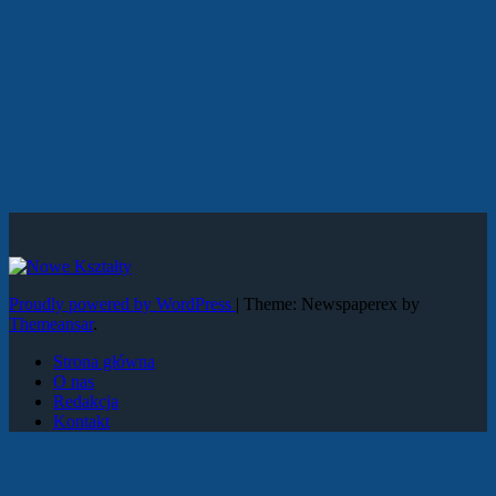
Proudly powered by WordPress
|
Theme: Newspaperex by
Themeansar
.
Strona główna
O nas
Redakcja
Kontakt