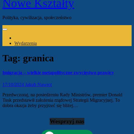
Nowe Kształty
Polityka, cywilizacja, społeczeństwo
Wydarzenia
Tag:
granica
Imigracja – wielkie metapolityczne zwycięstwo prawicy
17/10/2024
Jakub Nawrot
Przedwczoraj, na posiedzeniu Rady Ministrów, premier Donald
Tusk przedstawił założenia rządowej Strategii Migracyjnej. To
dobra okazja żeby przyjrzeć się bliżej…
Wesprzyj nas