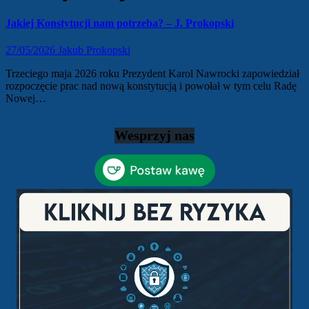
Jakiej Konstytucji nam potrzeba? – J. Prokopski
27/05/2026
Jakub Prokopski
Trzeciego maja 2026 roku Prezydent Karol Nawrocki zapowiedział
rozpoczęcie prac nad nową konstytucją i powołał w tym celu Radę
Nowej…
Wesprzyj nas