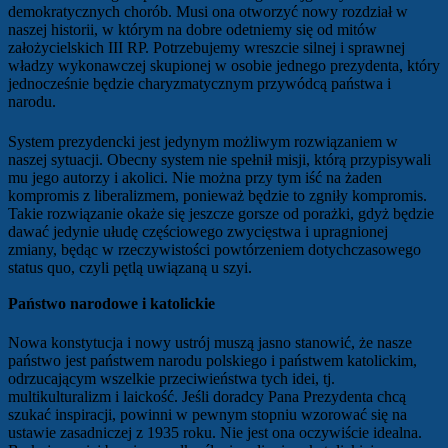
demokratycznych chorób. Musi ona otworzyć nowy rozdział w
naszej historii, w którym na dobre odetniemy się od mitów
założycielskich III RP. Potrzebujemy wreszcie silnej i sprawnej
władzy wykonawczej skupionej w osobie jednego prezydenta, który
jednocześnie będzie charyzmatycznym przywódcą państwa i
narodu.
System prezydencki jest jedynym możliwym rozwiązaniem w
naszej sytuacji. Obecny system nie spełnił misji, którą przypisywali
mu jego autorzy i akolici. Nie można przy tym iść na żaden
kompromis z liberalizmem, ponieważ będzie to zgniły kompromis.
Takie rozwiązanie okaże się jeszcze gorsze od porażki, gdyż będzie
dawać jedynie ułudę częściowego zwycięstwa i upragnionej
zmiany, będąc w rzeczywistości powtórzeniem dotychczasowego
status quo, czyli pętlą uwiązaną u szyi.
Państwo narodowe i katolickie
Nowa konstytucja i nowy ustrój muszą jasno stanowić, że nasze
państwo jest państwem narodu polskiego i państwem katolickim,
odrzucającym wszelkie przeciwieństwa tych idei, tj.
multikulturalizm i laickość. Jeśli doradcy Pana Prezydenta chcą
szukać inspiracji, powinni w pewnym stopniu wzorować się na
ustawie zasadniczej z 1935 roku. Nie jest ona oczywiście idealna.