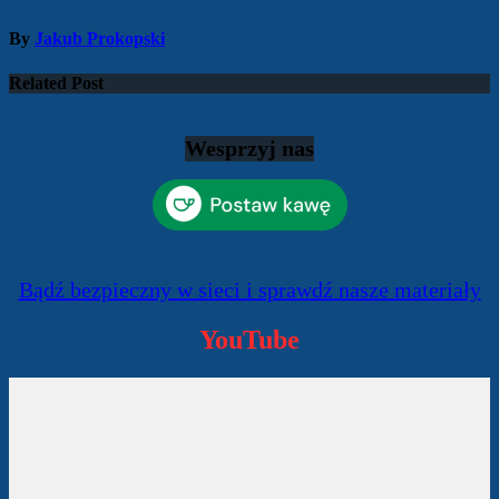
By
Jakub Prokopski
Related Post
Wesprzyj nas
Bądź bezpieczny w sieci i sprawdź nasze materiały
YouTube