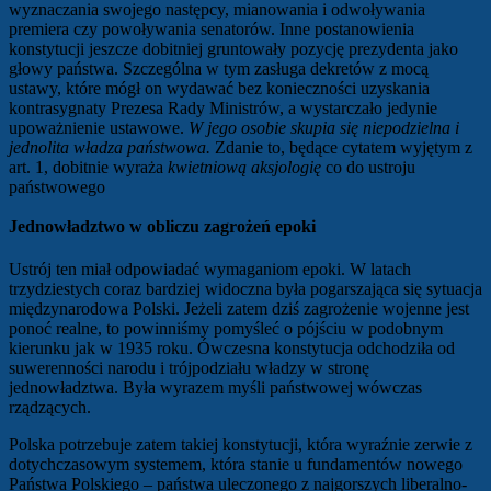
wyznaczania swojego następcy, mianowania i odwoływania
premiera czy powoływania senatorów. Inne postanowienia
konstytucji jeszcze dobitniej gruntowały pozycję prezydenta jako
głowy państwa. Szczególna w tym zasługa dekretów z mocą
ustawy, które mógł on wydawać bez konieczności uzyskania
kontrasygnaty Prezesa Rady Ministrów, a wystarczało jedynie
upoważnienie ustawowe.
W jego osobie skupia się niepodzielna i
jednolita władza państwowa.
Zdanie to, będące cytatem wyjętym z
art. 1, dobitnie wyraża
kwietniową aksjologię
co do ustroju
państwowego
Jednowładztwo w obliczu zagrożeń epoki
Ustrój ten miał odpowiadać wymaganiom epoki. W latach
trzydziestych coraz bardziej widoczna była pogarszająca się sytuacja
międzynarodowa Polski. Jeżeli zatem dziś zagrożenie wojenne jest
ponoć realne, to powinniśmy pomyśleć o pójściu w podobnym
kierunku jak w 1935 roku. Ówczesna konstytucja odchodziła od
suwerenności narodu i trójpodziału władzy w stronę
jednowładztwa. Była wyrazem myśli państwowej wówczas
rządzących.
Polska potrzebuje zatem takiej konstytucji, która wyraźnie zerwie z
dotychczasowym systemem, która stanie u fundamentów nowego
Państwa Polskiego – państwa uleczonego z najgorszych liberalno-