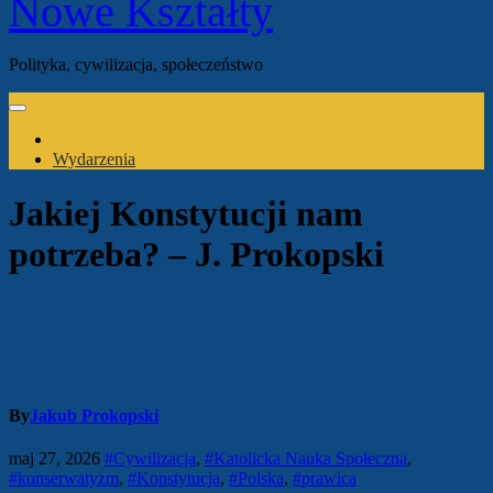
Nowe Kształty
Polityka, cywilizacja, społeczeństwo
Wydarzenia
Jakiej Konstytucji nam
potrzeba? – J. Prokopski
By
Jakub Prokopski
maj 27, 2026
#Cywilizacja
,
#Katolicka Nauka Społeczna
,
#konserwatyzm
,
#Konstytucja
,
#Polska
,
#prawica