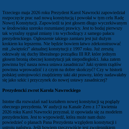
Trzeciego maja 2026 roku Prezydent Karol Nawrocki zapowiedział
rozpoczęcie prac nad nową konstytucją i powołał w tym celu Radę
Nowej Konstytucji. Zapowiedź ta jest głosem długo wyczekiwanym
w środowisku szeroko rozumianej prawicy. Jest to bodaj pierwszy
tak wyraźny sygnał zmiany i to wychodzący z samego pałacu
prezydenckiego. Ogłoszenie takiego zamiaru jest już dużym
krokiem ku lepszemu. Nie będzie bowiem łatwo zdekonstruować
mit „świętości” aktualnej konstytucji z 1997 roku. Już zresztą
odezwały się duchy liberalnego porządku III RP, które jednym
głosem bronią obecnej konstytucji jak niepodległości. Jaka zatem
powinna być nasza nowa ustawa zasadnicza? Jaki system rządów
powinna wprowadzić i z czym na dobre skończyć? Czy w historii
polskiej ustrojowości znajdziemy taki akt prawny, który nadawałaby
się jako szkic i przyczynek do nowej ustawy zasadniczej?
Prezydencki zwrot Karola Nawrockiego
Istotne dla rozważań nad kształtem nowej konstytucji są poglądy
obecnego prezydenta. W audycji na Kanale Zero z 17 kwietnia
2026 roku Karol Nawrocki przyznał, iż opowiada się za modelem
prezydenckim. Jest to wypowiedź, która może nam dużo
powiedzieć o planach Pana Prezydenta względem konstytucji i
ustroju państwa. Jeśli bowiem rzeczywiście jest zwolennikiem