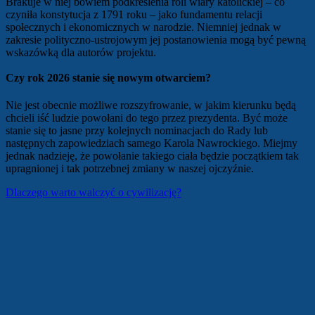
Brakuje w niej bowiem podkreślenia roli wiary katolickiej – co
czyniła konstytucja z 1791 roku – jako fundamentu relacji
społecznych i ekonomicznych w narodzie. Niemniej jednak w
zakresie polityczno-ustrojowym jej postanowienia mogą być pewną
wskazówką dla autorów projektu.
Czy rok 2026 stanie się nowym otwarciem?
Nie jest obecnie możliwe rozszyfrowanie, w jakim kierunku będą
chcieli iść ludzie powołani do tego przez prezydenta. Być może
stanie się to jasne przy kolejnych nominacjach do Rady lub
następnych zapowiedziach samego Karola Nawrockiego. Miejmy
jednak nadzieję, że powołanie takiego ciała będzie początkiem tak
upragnionej i tak potrzebnej zmiany w naszej ojczyźnie.
Dlaczego warto walczyć o cywilizację?