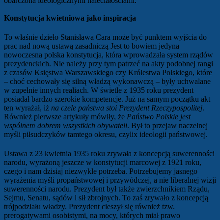
obarczona ideologicznymi naleciałościami.
Konstytucja kwietniowa jako inspiracja
To właśnie dzieło Stanisława Cara może być punktem wyjścia do
prac nad nową ustawą zasadniczą Jest to bowiem jedyna
nowoczesna polska konstytucja, która wprowadzała system rządów
prezydenckich. Nie należy przy tym patrzeć na akty podobnej rangi
z czasów
Księstwa Warszawskiego czy Królestwa Polskiego, które
– choć cechowały się silną władzą wykonawczą – były uchwalane
w zupełnie innych realiach. W świetle z 1935 roku prezydent
posiadał bardzo szerokie kompetencje. Już na samym początku akt
ten wyrażał, iż
na czele państwa stoi Prezydent Rzeczypospolitej
.
Również pierwsze artykuły mówiły, że
Państwo Polskie jest
wspólnem dobrem wszystkich obywateli
.
Był to przejaw naczelnej
myśli piłsudczyków tamtego okresu, czylix ideologii państwowej.
Ustawa z 23 kwietnia 1935 roku
zrywała z koncepcją suwerenności
narodu, wyrażoną jeszcze w konstytucji marcowej z 1921 roku,
czego i nam dzisiaj niezwykle potrzeba. Potrzebujemy jasnego
wyrażenia myśli propaństwowej i przywódczej, a nie liberalnej wizji
suwerenności narodu. Prezydent był także zwierzchnikiem Rządu,
Sejmu, Senatu, sądów i sił zbrojnych. To zaś zrywało z koncepcją
trójpodziału władzy. Prezydent cieszył się również tzw.
prerogatywami osobistymi, na mocy, których miał prawo