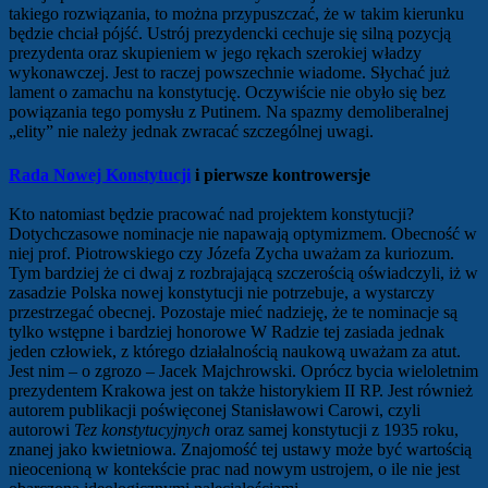
takiego rozwiązania, to można przypuszczać, że w takim kierunku
będzie chciał pójść. Ustrój prezydencki cechuje się silną pozycją
prezydenta oraz skupieniem w jego rękach szerokiej władzy
wykonawczej. Jest to raczej powszechnie wiadome. Słychać już
lament o zamachu na konstytucję. Oczywiście nie obyło się bez
powiązania tego pomysłu z Putinem. Na spazmy demoliberalnej
„elity” nie należy jednak zwracać szczególnej uwagi.
Rada Nowej Konstytucji
i pierwsze kontrowersje
Kto natomiast będzie pracować nad projektem konstytucji?
Dotychczasowe nominacje nie napawają optymizmem. Obecność w
niej prof. Piotrowskiego czy Józefa Zycha uważam za kuriozum.
Tym bardziej że ci dwaj z rozbrajającą szczerością oświadczyli, iż w
zasadzie Polska nowej konstytucji nie potrzebuje, a wystarczy
przestrzegać obecnej. Pozostaje mieć nadzieję, że te nominacje są
tylko wstępne i bardziej honorowe W Radzie tej zasiada jednak
jeden człowiek, z którego działalnością naukową uważam za atut.
Jest nim – o zgrozo – Jacek Majchrowski. Oprócz bycia wieloletnim
prezydentem Krakowa jest on także historykiem II RP. Jest również
autorem publikacji poświęconej Stanisławowi Carowi, czyli
autorowi
Tez konstytucyjnych
oraz samej konstytucji z 1935 roku,
znanej jako kwietniowa. Znajomość tej ustawy może być wartością
nieocenioną w kontekście prac nad nowym ustrojem, o ile nie jest