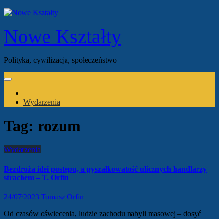
Nowe Kształty
Polityka, cywilizacja, społeczeństwo
Wydarzenia
Tag:
rozum
Wydarzenia
Bezdroża idei postępu, a pyszałkowatość ulicznych handlarzy
strachem – T. Orfin
24/07/2023
Tomasz Orfin
Od czasów oświecenia, ludzie zachodu nabyli masowej – dosyć