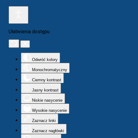
Ułatwienia dostępu
Odwróć kolory
Monochromatyczny
Ciemny kontrast
Jasny kontrast
Niskie nasycenie
Wysokie nasycenie
Zaznacz linki
Zaznacz nagłówki