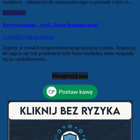
osobliwej – skłonności do zestawiania tego co przeszłe z tym co…
Wydarzenia
Kryzys rozumu – czyli ,,Nowe Średniowiecze”
23/04/2023
Jakub Nawrot
Żyjemy w czasach bezprecedensowego kryzysu rozumu. Inspiracją
do zajęcia się tym problemem była burza medialna, która rozpętała
się po opublikowaniu…
Wesprzyj nas