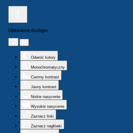
Ułatwienia dostępu
Odwróć kolory
Monochromatyczny
Ciemny kontrast
Jasny kontrast
Niskie nasycenie
Wysokie nasycenie
Zaznacz linki
Zaznacz nagłówki