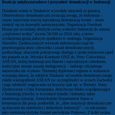
Reakcje międzynarodowe i przyszłość demokracji w Indonezji
Działania władz w Dżakarcie wywołały niepokój za granicą.
Obserwatorzy demokratyczni zwracają uwagę, że Indonezja –
często nazywana trzecią największą demokracją świata – może
znaleźć się na krawędzi autorytaryzmu. Organizacja Freedom
House już wcześniej obniżyła ocenę wolności Indonezji do statusu
„częściowo wolny” (ocena 56/100 za 2024 rok), a nowe
wydarzenia grożą dalszym spadkiem w rankingu. Organizacja
Narodów Zjednoczonych wezwała indonezyjski rząd do
przestrzegania praw człowieka i zasad demokratycznych,
podkreślając znaczenie pokojowego dialogu z społeczeństwem (apel
ten poparła m.in. Wysoka Komisarz ONZ ds. Praw Człowieka).
ASEAN, której Indonezja jest filarem i największym członkiem,
tradycyjnie stosuje zasadę nieingerencji – żadnego oficjalnego
stanowiska nie wydano. Niemniej dyplomaci regionu w kuluarach
wyrażają obawy, że odejście Dżakarty od modelu demokratycznego
osłabi wiarygodność ASEAN (w szczególności w oczach Zachodu)
i jego zdolność reagowania na kryzysy (jak np. w Birmie). Stany
Zjednoczone i Unia Europejska, dotychczas blisko współpracujące
z Indonezją (choćby w kwestiach handlu i klimatu), także
monitorują sytuację. Amerykański Departament Stanu w
komentarzu dla prasy podkreślił, że „silne instytucje demokratyczne
są kluczem do stabilności i dobrobytu Indonezji” – co odczytano
jako nieśmiałą krytykę działań prezydenta Prabowo. Z kolei unijna