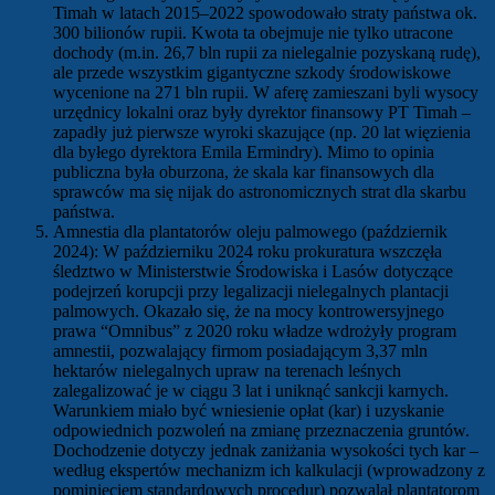
Timah w latach 2015–2022 spowodowało straty państwa ok.
300 bilionów rupii. Kwota ta obejmuje nie tylko utracone
dochody (m.in. 26,7 bln rupii za nielegalnie pozyskaną rudę),
ale przede wszystkim gigantyczne szkody środowiskowe
wycenione na 271 bln rupii. W aferę zamieszani byli wysocy
urzędnicy lokalni oraz były dyrektor finansowy PT Timah –
zapadły już pierwsze wyroki skazujące (np. 20 lat więzienia
dla byłego dyrektora Emila Ermindry). Mimo to opinia
publiczna była oburzona, że skala kar finansowych dla
sprawców ma się nijak do astronomicznych strat dla skarbu
państwa.
Amnestia dla plantatorów oleju palmowego (październik
2024): W październiku 2024 roku prokuratura wszczęła
śledztwo w Ministerstwie Środowiska i Lasów dotyczące
podejrzeń korupcji przy legalizacji nielegalnych plantacji
palmowych. Okazało się, że na mocy kontrowersyjnego
prawa “Omnibus” z 2020 roku władze wdrożyły program
amnestii, pozwalający firmom posiadającym 3,37 mln
hektarów nielegalnych upraw na terenach leśnych
zalegalizować je w ciągu 3 lat i uniknąć sankcji karnych.
Warunkiem miało być wniesienie opłat (kar) i uzyskanie
odpowiednich pozwoleń na zmianę przeznaczenia gruntów.
Dochodzenie dotyczy jednak zaniżania wysokości tych kar –
według ekspertów mechanizm ich kalkulacji (wprowadzony z
pominięciem standardowych procedur) pozwalał plantatorom