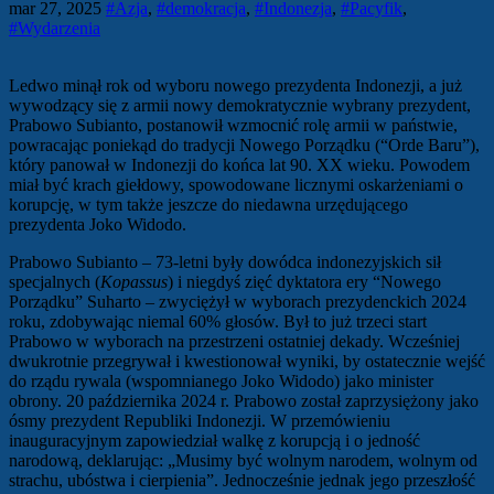
mar 27, 2025
#Azja
,
#demokracja
,
#Indonezja
,
#Pacyfik
,
#Wydarzenia
Ledwo minął rok od wyboru nowego prezydenta Indonezji, a już
wywodzący się z armii nowy demokratycznie wybrany prezydent,
Prabowo Subianto, postanowił wzmocnić rolę armii w państwie,
powracając poniekąd do tradycji Nowego Porządku (“Orde Baru”),
który panował w Indonezji do końca lat 90. XX wieku. Powodem
miał być krach giełdowy, spowodowane licznymi oskarżeniami o
korupcję, w tym także jeszcze do niedawna urzędującego
prezydenta Joko Widodo.
Prabowo Subianto – 73-letni były dowódca indonezyjskich sił
specjalnych (
Kopassus
) i niegdyś zięć dyktatora ery “Nowego
Porządku” Suharto – zwyciężył w wyborach prezydenckich 2024
roku, zdobywając niemal 60% głosów. Był to już trzeci start
Prabowo w wyborach na przestrzeni ostatniej dekady. Wcześniej
dwukrotnie przegrywał i kwestionował wyniki, by ostatecznie wejść
do rządu rywala (wspomnianego Joko Widodo) jako minister
obrony. 20 października 2024 r. Prabowo został zaprzysiężony jako
ósmy prezydent Republiki Indonezji. W przemówieniu
inauguracyjnym zapowiedział walkę z korupcją i o jedność
narodową, deklarując: „Musimy być wolnym narodem, wolnym od
strachu, ubóstwa i cierpienia”. Jednocześnie jednak jego przeszłość