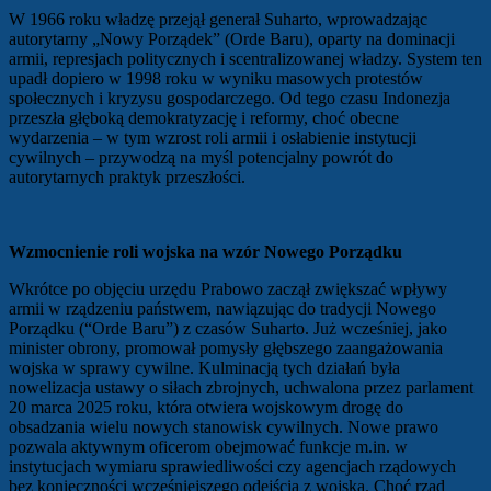
W 1966 roku władzę przejął generał Suharto, wprowadzając
autorytarny „Nowy Porządek” (Orde Baru), oparty na dominacji
armii, represjach politycznych i scentralizowanej władzy. System ten
upadł dopiero w 1998 roku w wyniku masowych protestów
społecznych i kryzysu gospodarczego. Od tego czasu Indonezja
przeszła głęboką demokratyzację i reformy, choć obecne
wydarzenia – w tym wzrost roli armii i osłabienie instytucji
cywilnych – przywodzą na myśl potencjalny powrót do
autorytarnych praktyk przeszłości.
Wzmocnienie roli wojska na wzór Nowego Porządku
Wkrótce po objęciu urzędu Prabowo zaczął zwiększać wpływy
armii w rządzeniu państwem, nawiązując do tradycji Nowego
Porządku (“Orde Baru”) z czasów Suharto. Już wcześniej, jako
minister obrony, promował pomysły głębszego zaangażowania
wojska w sprawy cywilne. Kulminacją tych działań była
nowelizacja ustawy o siłach zbrojnych, uchwalona przez parlament
20 marca 2025 roku, która otwiera wojskowym drogę do
obsadzania wielu nowych stanowisk cywilnych. Nowe prawo
pozwala aktywnym oficerom obejmować funkcje m.in. w
instytucjach wymiaru sprawiedliwości czy agencjach rządowych
bez konieczności wcześniejszego odejścia z wojska. Choć rząd