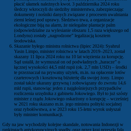
płacić ułamek należnych kwot. 3 października 2024 roku
śledczy wkroczyli do siedziby ministerstwa, zabezpieczając
dokumenty i nośniki danych związane z procesem uwalniania
ziemi leśnej pod uprawy. Śledztwo trwa, a organizacje
ekologiczne biją na alarm, że nielegalne plantacje palm
(odpowiedzialne za wylesianie obszaru 1,5 raza większego od
Londynu) zostały „nagrodzone” legalizacją kosztem
środowiska.
Skazanie byłego ministra rolnictwa (lipiec 2024): Syahrul
Yasin Limpo, minister rolnictwa w latach 2019–2023, został
skazany 11 lipca 2024 roku na 10 lat więzienia za korupcję.
Sąd ustalił, że wymuszał on od podwładnych „haracze” o
łącznej wysokości 44,5 mld rupii (ok. 2,7 mln USD) – środki
te przeznaczał na prywatny użytek, m.in. na opłacenie lotów
czarterowych i kosztowną biżuterię dla swojej żony. Limpo
został także ukarany grzywną i zobowiązany do zwrotu 14,6
mld rupii, stanowiąc jeden z najgłośniejszych przypadków
rozliczenia urzędnika z gabinetu Jokowiego. Był to już szósty
minister z rządu Jokowiego oskarżony o korupcję – wcześniej
w 2021 roku skazano m.in. jego ministra polityki socjalnej
oraz rybołówstwa, a w 2023 roku 15-letni wyrok usłyszał
były minister komunikacji.
Gdy na jaw wychodziły kolejne skandale, notowania Indonezji w
rankingach antykorupcyjnych spadły, oraz przez kraj przeszła fala