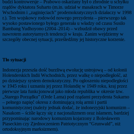
budzi kontrowersje – Prabowo oskarżany był o zbrodnie u schyłku
rządów dyktatora Suharto (m.in. udział w masakrach w Timorze
Wschodnim i „zaginięciach” prodemokratycznych działaczy w 1998
r.). Ten wojskowy rodowód nowego prezydenta – pierwszego tak
wysoko postawionego byłego generała u władzy od czasu Susilo
Bambang Yudhoyono (2004–2014) – wzbudził obawy przed
nawrotem autorytarnych tendencji w kraju. Zanim wejdziemy w
szczegóły obecnej sytuacji, prześledźmy jej historyczne korzenie.
Tło sytuacji
Indonezja przeszła dość burzliwą ewolucję ustrojową – od kolonii
Holenderskich Indii Wschodnich, przez walkę o niepodległość, aż
po dzisiejszy system demokratyczny. Po ogłoszeniu niepodległości
w 1945 roku i uznaniu jej przez Holandię w 1949 roku, kraj przez
pierwsze lata funkcjonował jako młoda republika w okresie tzw.
„Starego Porządku” (Orde Lama) pod rządami prezydenta Sukarno
– pełnego napięć okresu z dominującą rolą armii i partii
komunistycznej (należy jednak dodać, że indonezyjski komunizm –
Nasakom – ściśle łączy się z nacjonalizmem oraz islamem, bardziej
przypominając narodowy komunizm kojarzony z Bolesławem
Piaseckim czy Zjednoczeniem Patriotycznym “Grunwald”, niż
ortodoksyjnym marksizmem).