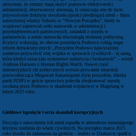
utrzymuje, że zmiany mają służyć poprawie efektywności
administracji, obserwatorzy alarmują, iż oznaczają one de facto
przywrócenie doktryny dwufunkcyjności (
dwifungsi
) armii – filaru
autorytarnej władzy Suharto w “Nowym Porządku”, kiedy to
wojskowi zajmowali setki stanowisk w administracji i
przedsiębiorstwach państwowych, zasiadali z urzędu w
parlamencie, a armia stanowiła równoległą strukturę polityczną.
Krytycy wskazują, że obecne posunięcia Prabowo cofają zegar
reform demokratycznych: „Prezydent Prabowo najwyraźniej
zamierza przywrócić rolę wojska w sprawach cywilnych – tę samą,
która kiedyś oznaczała systemowe nadużycia i bezkarność” – ocenił
Andreas Harsono z Human Rights Watch. Nawet część
indonezyjskich elit politycznych wyraża prywatnie niepokój:
przewodnicząca Megawati Sukarnoputri (była prezydent, liderka
partii PDIP) w geście sprzeciwu poleciła zbojkotować naradę
zwołaną przez Prabowo w akademii wojskowej w Magelang w
lutym 2025 roku.
Giełdowe tąpnięcie i seria skandali korupcyjnych
Decyzja o umocnieniu roli armii zapadła w atmosferze narastającego
kryzysu zaufania do władz cywilnych. Na początku marca 2025
roku doszło do załamania na giełdzie – indeks w Dżakarcie spadł o