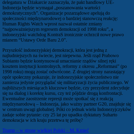
delegatura w Dżakarcie zaznaczyła, że pakt handlowy UE-
Indonezja będzie wymagał „poszanowania wartości
demokratycznych”. Organizacje pozarządowe apelują do
społeczności międzynarodowej o bardziej stanowczą reakcję:
Human Rights Watch wprost nazwał ostatnie zmiany
“najpoważniejszym regresem demokracji od 1998 roku”, a
indonezyjski watchdog KontraS ironicznie ochrzcił nowe prawo
mianem “Ustawy Orde Baru 2.0”.
Przyszłość indonezyjskiej demokracji, która jest jedną z
najludniejszych na świecie, jest niepewna. Jeśli rząd Prabowo
Subianto będzie kontynuował umacnianie rządów silnej ręki
kosztem instytucji kontrolnych, reformy z okresu „Reformasi” (po
1998 roku) mogą zostać odwrócone. Z drugiej strony narastający
opór społeczny pokazuje, że indonezyjskie społeczeństwo nie
zamierza jedynie przyglądać się militaryzacji życia publicznego. W
najbliższych miesiącach kluczowe będzie, czy prezydent zdecyduje
się na dialog i korektę kursu, czy też pójdzie drogą konfrontacji.
Ewentualne zaostrzenie represji może spotkać się z reakcją
międzynarodową – Indonezja, jako ważny partner G20, znajduje się
w centrum uwagi globalnej. Póki co jednak wielu Indonezyjczyków
zadaje sobie pytanie: czy 25 lat po upadku dyktatury Suharto
demokracja w ich kraju przetrwa tę próbę?
Nawigacja
Trump – w stronę wielkiej Polski – M. Kmieć