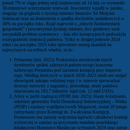
ponad 7% w ciągu jednej sesji (najmocniej od 14 lat), co wymusiło
30-minutowe wstrzymanie notowań. Inwestorzy wpadli w panikę,
reagując na pogłoski o dymisji minister finansów Sri Mulyani
Indrawati oraz na doniesienia o spadku dochodów podatkowych o
30% na początku roku. Rząd zapewnił o „silnych fundamentach
gospodarki” i powstrzymał dymisję minister, lecz giełdowy szok
uwypuklił problem systemowy – fala afer korupcyjnych podważyła
wiarygodność instytucji państwa. Tylko w drugiej połowie 2024
roku i na początku 2025 roku ujawniono szereg skandali na
najwyższych szczeblach władzy, m.in.:
Pertamina (luty 2025): Prokuratura aresztowała trzech
dyrektorów spółek zależnych państwowego koncernu
naftowego Pertamina pod zarzutem korupcji przy imporcie
ropy. Według śledczych w latach 2018–2023 mieli oni omijać
obowiązek zakupu rodzimej ropy i w zmowie sprowadzać
droższy surowiec z zagranicy, powodując straty państwa
szacowane na 193,7 bilionów rupii (ok. 12 mld USD).
Afera w partii rządzącej (PDIP, luty 2025): Hasto Kristiyanto,
sekretarz generalny Partii Demokracji Indonezyjskiej – Walka
(PDIP) i zaufany współpracownik Megawati, został 20 lutego
zatrzymany przez Komisję ds. Zwalczania Korupcji.
Postawiono mu zarzuty wręczenia łapówki członkowi komisji
wyborczej w zamian za przyznanie mandatu poselskiego
działaczowi Harunowi Masiku po wyborach 2019 oraz zarzut