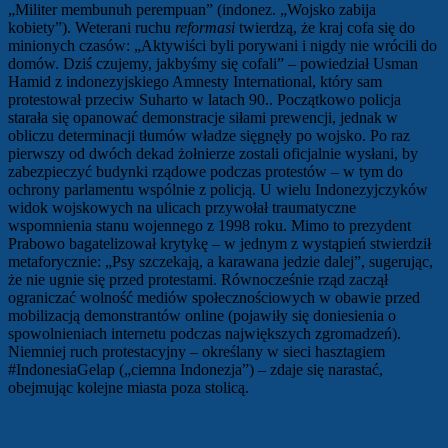
„Militer membunuh perempuan” (indonez. „Wojsko zabija
kobiety”). Weterani ruchu
reformasi
twierdzą, że kraj cofa się do
minionych czasów: „Aktywiści byli porywani i nigdy nie wrócili do
domów. Dziś czujemy, jakbyśmy się cofali” – powiedział Usman
Hamid z indonezyjskiego Amnesty International, który sam
protestował przeciw Suharto w latach 90.. Początkowo policja
starała się opanować demonstracje siłami prewencji, jednak w
obliczu determinacji tłumów władze sięgnęły po wojsko. Po raz
pierwszy od dwóch dekad żołnierze zostali oficjalnie wysłani, by
zabezpieczyć budynki rządowe podczas protestów – w tym do
ochrony parlamentu wspólnie z policją. U wielu Indonezyjczyków
widok wojskowych na ulicach przywołał traumatyczne
wspomnienia stanu wojennego z 1998 roku. Mimo to prezydent
Prabowo bagatelizował krytykę – w jednym z wystąpień stwierdził
metaforycznie: „Psy szczekają, a karawana jedzie dalej”, sugerując,
że nie ugnie się przed protestami. Równocześnie rząd zaczął
ograniczać wolność mediów społecznościowych w obawie przed
mobilizacją demonstrantów online (pojawiły się doniesienia o
spowolnieniach internetu podczas największych zgromadzeń).
Niemniej ruch protestacyjny – określany w sieci hasztagiem
#IndonesiaGelap („ciemna Indonezja”) – zdaje się narastać,
obejmując kolejne miasta poza stolicą.