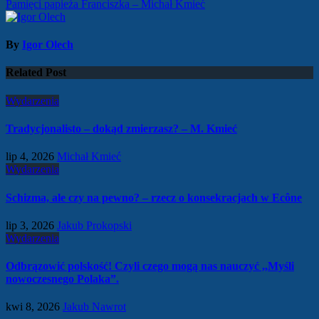
Pamięci papieża Franciszka – Michał Kmieć
wpisu
By
Igor Olech
Related Post
Wydarzenia
Tradycjonalisto – dokąd zmierzasz? – M. Kmieć
lip 4, 2026
Michał Kmieć
Wydarzenia
Schizma, ale czy na pewno? – rzecz o konsekracjach w Ecône
lip 3, 2026
Jakub Prokopski
Wydarzenia
Odbrązowić polskość! Czyli czego mogą nas nauczyć ,,Myśli
nowoczesnego Polaka”.
kwi 8, 2026
Jakub Nawrot