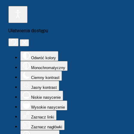
Ułatwienia dostępu
Odwróć kolory
Monochromatyczny
Ciemny kontrast
Jasny kontrast
Niskie nasycenie
Wysokie nasycenie
Zaznacz linki
Zaznacz nagłówki