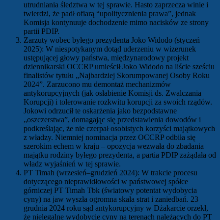
utrudniania śledztwa w tej sprawie. Hasto zaprzecza winie i
twierdzi, że padł ofiarą “upolitycznienia prawa”, jednak
Komisja kontynuuje dochodzenie mimo nacisków ze strony
partii PDIP.
Zarzuty wobec byłego prezydenta Joko Widodo (styczeń
2025): W niespotykanym dotąd uderzeniu w wizerunek
ustępującej głowy państwa, międzynarodowy projekt
dziennikarski OCCRP umieścił Joko Widodo na liście sześciu
finalistów tytułu „Najbardziej Skorumpowanej Osoby Roku
2024”. Zarzucono mu demontaż mechanizmów
antykorupcyjnych (jak osłabienie Komisji ds. Zwalczania
Korupcji) i tolerowanie rozkwitu korupcji za swoich rządów.
Jokowi odrzucił te oskarżenia jako bezpodstawne
„oszczerstwa”, domagając się przedstawienia dowodów i
podkreślając, że nie czerpał osobistych korzyści majątkowych
z władzy. Niemniej nominacja przez OCCRP odbiła się
szerokim echem w kraju – opozycja wezwała do zbadania
majątku rodziny byłego prezydenta, a partia PDIP zażądała od
władz wyjaśnień w tej sprawie.
PT Timah (wrzesień–grudzień 2024): W trakcie procesu
dotyczącego nieprawidłowości w państwowej spółce
górniczej PT Timah Tbk (światowy potentat wydobycia
cyny) na jaw wyszła ogromna skala strat i zaniedbań. 23
grudnia 2024 roku sąd antykorupcyjny w Dżakarcie orzekł,
że nielegalne wydobycie cyny na terenach należących do PT