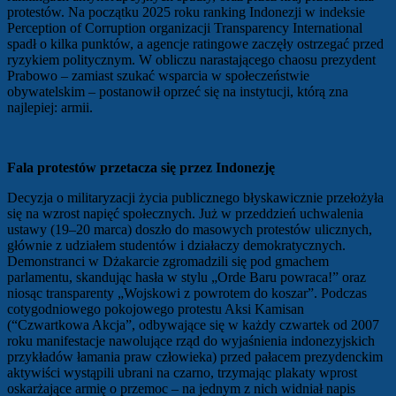
protestów. Na początku 2025 roku ranking Indonezji w indeksie
Perception of Corruption organizacji Transparency International
spadł o kilka punktów, a agencje ratingowe zaczęły ostrzegać przed
ryzykiem politycznym. W obliczu narastającego chaosu prezydent
Prabowo – zamiast szukać wsparcia w społeczeństwie
obywatelskim – postanowił oprzeć się na instytucji, którą zna
najlepiej: armii.
Fala protestów przetacza się przez Indonezję
Decyzja o militaryzacji życia publicznego błyskawicznie przełożyła
się na wzrost napięć społecznych. Już w przeddzień uchwalenia
ustawy (19–20 marca) doszło do masowych protestów ulicznych,
głównie z udziałem studentów i działaczy demokratycznych.
Demonstranci w Dżakarcie zgromadzili się pod gmachem
parlamentu, skandując hasła w stylu „Orde Baru powraca!” oraz
niosąc transparenty „Wojskowi z powrotem do koszar”. Podczas
cotygodniowego pokojowego protestu Aksi Kamisan
(“Czwartkowa Akcja”, odbywające się w każdy czwartek od 2007
roku manifestacje nawolujące rząd do wyjaśnienia indonezyjskich
przykładów łamania praw człowieka) przed pałacem prezydenckim
aktywiści wystąpili ubrani na czarno, trzymając plakaty wprost
oskarżające armię o przemoc – na jednym z nich widniał napis