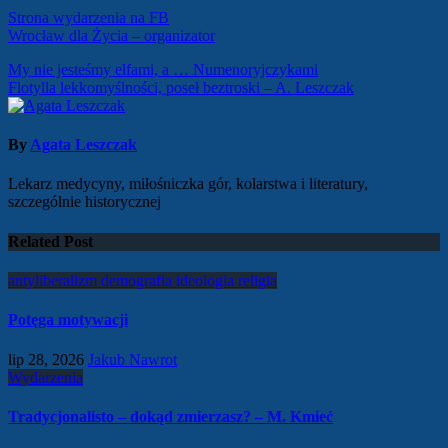
Strona wydarzenia na FB
Wrocław dla Życia – organizator
Nawigacja
My nie jesteśmy elfami, a … Numenoryjczykami
Flotylla lekkomyślności, poseł beztroski – A. Leszczak
wpisu
By
Agata Leszczak
Lekarz medycyny, miłośniczka gór, kolarstwa i literatury,
szczególnie historycznej
Related Post
antyliberalizm
demografia
ideologia
religia
Potęga motywacji
lip 28, 2026
Jakub Nawrot
Wydarzenia
Tradycjonalisto – dokąd zmierzasz? – M. Kmieć