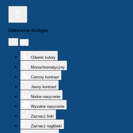
Ułatwienia dostępu
Odwróć kolory
Monochromatyczny
Ciemny kontrast
Jasny kontrast
Niskie nasycenie
Wysokie nasycenie
Zaznacz linki
Zaznacz nagłówki