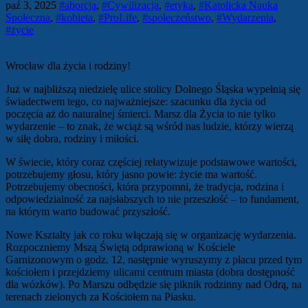
paź 3, 2025
#aborcja
,
#Cywilizacja
,
#etyka
,
#Katolicka Nauka
Społeczna
,
#kobieta
,
#ProLife
,
#społeczeństwo
,
#Wydarzenia
,
#życie
Wrocław dla życia i rodziny!
Już w najbliższą niedzielę ulice stolicy Dolnego Śląska wypełnią się
świadectwem tego, co najważniejsze: szacunku dla życia od
poczęcia aż do naturalnej śmierci. Marsz dla Życia to nie tylko
wydarzenie – to znak, że wciąż są wśród nas ludzie, którzy wierzą
w siłę dobra, rodziny i miłości.
W świecie, który coraz częściej relatywizuje podstawowe wartości,
potrzebujemy głosu, który jasno powie: życie ma wartość.
Potrzebujemy obecności, która przypomni, że tradycja, rodzina i
odpowiedzialność za najsłabszych to nie przeszłość – to fundament,
na którym warto budować przyszłość.
Nowe Kształty jak co roku włączają się w organizację wydarzenia.
Rozpoczniemy Mszą Świętą odprawioną w Kościele
Garnizonowym o godz. 12, następnie wyruszymy z placu przed tym
kościołem i przejdziemy ulicami centrum miasta (dobra dostępność
dla wózków). Po Marszu odbędzie się piknik rodzinny nad Odrą, na
terenach zielonych za Kościołem na Piasku.