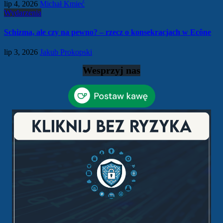
lip 4, 2026
Michał Kmieć
Wydarzenia
Schizma, ale czy na pewno? – rzecz o konsekracjach w Ecône
lip 3, 2026
Jakub Prokopski
Wesprzyj nas