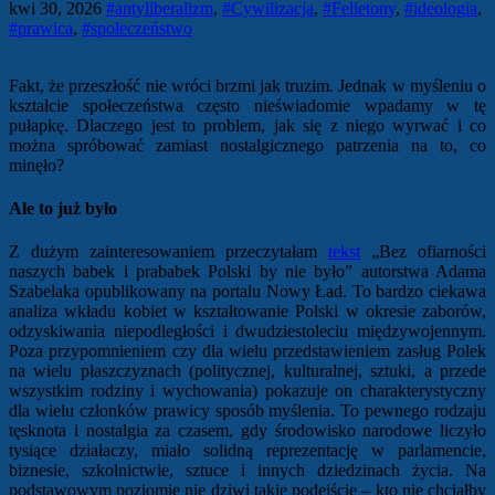
kwi 30, 2026
#antyliberalizm
,
#Cywilizacja
,
#Felietony
,
#ideologia
,
#prawica
,
#społeczeństwo
Fakt, że przeszłość nie wróci brzmi jak truzim. Jednak w myśleniu o
kształcie społeczeństwa często nieświadomie wpadamy w tę
pułapkę. Dlaczego jest to problem, jak się z niego wyrwać i co
można spróbować zamiast nostalgicznego patrzenia na to, co
minęło?
Ale to już było
Z dużym zainteresowaniem przeczytałam
tekst
„Bez ofiarności
naszych babek i prababek Polski by nie było” autorstwa Adama
Szabelaka opublikowany na portalu Nowy Ład. To bardzo ciekawa
analiza wkładu kobiet w kształtowanie Polski w okresie zaborów,
odzyskiwania niepodległości i dwudziestoleciu międzywojennym.
Poza przypomnieniem czy dla wielu przedstawieniem zasług Polek
na wielu płaszczyznach (politycznej, kulturalnej, sztuki, a przede
wszystkim rodziny i wychowania) pokazuje on charakterystyczny
dla wielu członków prawicy sposób myślenia. To pewnego rodzaju
tęsknota i nostalgia za czasem, gdy środowisko narodowe liczyło
tysiące działaczy, miało solidną reprezentację w parlamencie,
biznesie, szkolnictwie, sztuce i innych dziedzinach życia. Na
podstawowym poziomie nie dziwi takie podejście – kto nie chciałby