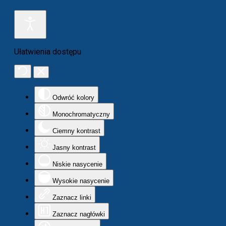
Ułatwienia dostępu
Odwróć kolory
Monochromatyczny
Ciemny kontrast
Jasny kontrast
Niskie nasycenie
Wysokie nasycenie
Zaznacz linki
Zaznacz nagłówki