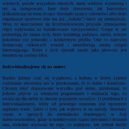
wiernych, przede wszystkim młodych; starsi wiekiem wymierają i
nie są zastępowani. Inne duże zrzeszenia, jak harcerstwo
(kilkadziesiąt lat temu liczące dziesiątki tysięcy członków) albo duże
organizacje sportowe (nie ma już „Sokoła”) także się zmniejszyły.
Wraz ze skurczeniem się liczebnościowym przyszło zmniejszenie
chęci wpływania na kształtowanie rzeczywistości. Grupy te nie
pretendują do miana tych, które kształtują państwo, naród, kolejne
pokolenia czy jednostki o konkretnym profilu. One co najwyżej
dostarczają ciekawych wrażeń i umożliwiają naukę czegoś
interesującego. Które z tych zjawisk zaszło jako pierwsze jest
tematem na osobny tekst.
Indywidualizujemy się na śmierć
Bardzo lubimy czuć się wyjątkowi, a kultura w której żyjemy
codziennie utwierdza nas w przekonaniu, że to dobre i konieczne.
Chcemy mieć dopasowane wszystko pod siebie, przekonani, że
jedynie pójście za własnymi pragnieniami i realizacja tego, co
uważa się dla siebie za słuszne przyniesie szczęście. O problemach z
indywidualizmem, który od pewnego momentu jest egoizmem
napisano wiele. Także o tym, jak wpływa to na narody. Stawiany
często w opozycji do mentalności dominującej w Azji
dalekowschodniej, gdzie to kolektywizm rządzi umysłami i duszami
mas, rzekomo wyzwala do tego, co najlepsze. Jak jednak każdy