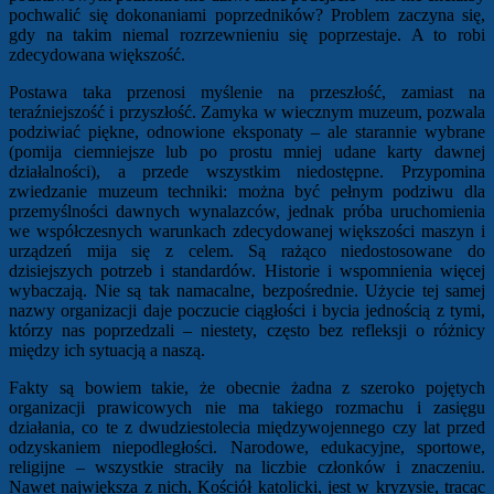
pochwalić się dokonaniami poprzedników? Problem zaczyna się,
gdy na takim niemal rozrzewnieniu się poprzestaje. A to robi
zdecydowana większość.
Postawa taka przenosi myślenie na przeszłość, zamiast na
teraźniejszość i przyszłość. Zamyka w wiecznym muzeum, pozwala
podziwiać piękne, odnowione eksponaty – ale starannie wybrane
(pomija ciemniejsze lub po prostu mniej udane karty dawnej
działalności), a przede wszystkim niedostępne. Przypomina
zwiedzanie muzeum techniki: można być pełnym podziwu dla
przemyślności dawnych wynalazców, jednak próba uruchomienia
we współczesnych warunkach zdecydowanej większości maszyn i
urządzeń mija się z celem. Są rażąco niedostosowane do
dzisiejszych potrzeb i standardów. Historie i wspomnienia więcej
wybaczają. Nie są tak namacalne, bezpośrednie. Użycie tej samej
nazwy organizacji daje poczucie ciągłości i bycia jednością z tymi,
którzy nas poprzedzali – niestety, często bez refleksji o różnicy
między ich sytuacją a naszą.
Fakty są bowiem takie, że obecnie żadna z szeroko pojętych
organizacji prawicowych nie ma takiego rozmachu i zasięgu
działania, co te z dwudziestolecia międzywojennego czy lat przed
odzyskaniem niepodległości. Narodowe, edukacyjne, sportowe,
religijne – wszystkie straciły na liczbie członków i znaczeniu.
Nawet największa z nich, Kościół katolicki, jest w kryzysie, tracąc