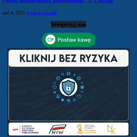
Flotylla lekkomyślności, poseł beztroski – A. Leszczak
paź 4, 2025
Agata Leszczak
Wesprzyj nas