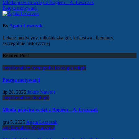
Nawigacja
Młoda prawica wciąż z Bogiem – A. Leszczak
Potęga motywacji
wpisu
By
Agata Leszczak
Lekarz medycyny, miłośniczka gór, kolarstwa i literatury,
szczególnie historycznej
Related Post
antyliberalizm
demografia
ideologia
religia
Potęga motywacji
lip 28, 2026
Jakub Nawrot
antyliberalizm
ideologia
Młoda prawica wciąż z Bogiem – A. Leszczak
gru 5, 2025
Agata Leszczak
antyliberalizm
Wydarzenia