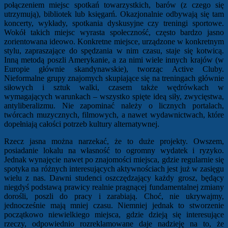
połączeniem miejsc spotkań towarzystkich, barów (z czego się
utrzymują), bibliotek lub księgarń. Okazjonalnie odbywają się tam
koncerty, wykłady, spotkania dyskusyjne czy treningi sportowe.
Wokół takich miejsc wyrasta społeczność, często bardzo jasno
zorientowana ideowo. Konkretne miejsce, urządzone w konkretnym
stylu, zapraszające do spędzania w nim czasu, staje się kotwicą.
Inną metodą poszli Amerykanie, a za nimi wiele innych krajów (w
Europie głównie skandynawskie), tworząc Active Cluby.
Nieformalne grupy znajomych skupiające się na treningach głównie
siłowych i sztuk walki, czasem także wędrówkach w
wymagających warunkach – wszystko spięte ideą siły, zwycięstwa,
antyliberalizmu. Nie zapominać należy o licznych portalach,
twórcach muzycznych, filmowych, a nawet wydawnictwach, które
dopełniają całości potrzeb kultury alternatywnej.
Rzecz jasna można narzekać, że to duże projekty. Owszem,
posiadanie lokalu na własność to ogromny wydatek i ryzyko.
Jednak wynajęcie nawet po znajomości miejsca, gdzie regularnie się
spotyka na różnych interesujących aktywnościach jest już w zasięgu
wielu z nas. Dawni studenci oszczędzający każdy grosz, będący
niegdyś podstawą prawicy realnie pragnącej fundamentalnej zmiany
dorośli, poszli do pracy i zarabiają. Choć, nie ukrywajmy,
jednocześnie mają mniej czasu. Niemniej jednak to stworzenie
początkowo niewielkiego miejsca, gdzie dzieją się interesujące
rzeczy, odpowiednio rozreklamowane daje nadzieję na to, że