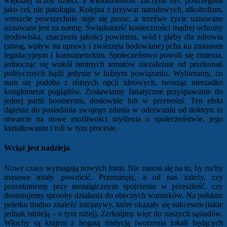
większej liczby dzieci, a wielodzietność zaczyna być postrzegana
jako cel, nie patologia. Kolejna z przywar narodowych, alkoholizm,
wreszcie powszechnie staje się
passe
, a trzeźwe życie uznawane
uznawane jest za normę. Świadomość konieczności mądrej ochrony
środowiska, znaczenia jakości powietrza, wód i gleby dla zdrowia
(smog, wpływ na uprawy i zwierzęta hodowlane) pcha ku zmianom
legislacyjnym i konsumenckim. Społeczeństwo powoli się zmienia,
jednocząc się wokół istotnych tematów niezależnie od przekonań
politycznych bądź jedynie w luźnym powiązaniu. Wybieramy, co
nam się podoba z różnych opcji ideowych, tworząc nierzadko
konglomerat poglądów. Zostawiamy fanatyczne przyspawanie do
jednej partii boomerom, dosłownie lub w przenośni. Ten efekt
dążenia do posiadania swojego zdania w oderwaniu od doktryn to
otwarcie na nowe możliwości myślenia o społeczeństwie, jego
kształtowaniu i roli w tym procesie.
Wciąż jest nadzieja
Nowe czasy wymagają nowych form. Nie zanosi się na to, by ruchy
masowe miały powrócić. Przeminęły, a od nas zależy, czy
pozostaniemy przy nostalgicznym spojrzeniu w przeszłość, czy
dostosujemy sposoby działania do obecnych warunków. Na polskim
poletku trudno znaleźć inicjatywy, które okazały się sukcesem (takie
jednak istnieją – o tym niżej). Zerknijmy więc do naszych sąsiadów.
Włochy są krajem z bogatą tradycją tworzenia lokali będących