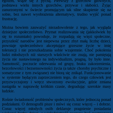
egoizm, wiąże się z pychą. Pierwszy z grzechów głównych,
podstawa wielu innych grzechów, przywar i słabości. Żyjąc
zanurzonymi w świecie promującym tak silne skupienie się na
sobie, bez nawet wyobrażenia alternatywy, trudno wyjść ponad
frustrację.
Można bowiem zauważyć niezadowolenie z tego, jak wygląda
dzisiejsze społeczeństwo. Prymat realizowania się (jakkolwiek by
się to rozumiało) powoduje, że rozpadają się więzi społeczne,
przyszłość narodów jest niepewna przez zbyt małą liczbę dzieci,
powstaje społeczeństwo akceptujące grzeszne życie w imię
tolerancji i nie przeszkadzania sobie wzajemnie. Choć pokolenia
ludzi młodszych niż starszych właściwie nie znają, nie pamiętają
życia nie nastawionego na indywidualizm, pragną, by było inne.
Samotność, poczucie oderwania od grupy, braku zakorzenienia,
bezcelowości i bezsensowności życia (a także choroby psychiczne i
somatyczne z tym związane) nie biorą się znikąd. Funkcjonowanie
w systemie będącym zaprzeczeniem tego, do czego człowiek jest
przyzwyczajony i wręcz stworzony ewolucyjnie, gdzie zmiana
nastąpiła w naprawdę krótkim czasie, degradując szerokie masy
ludzkie.
Rośnie świadomość problemów społecznych, które jednoczą ponad
podziałami. O demografii pisze i mówi się coraz więcej – i dobrze.
Coraz więcej młodych osób deklaruje pragnienie posiadania