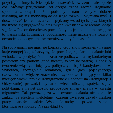
przyciągnie innych. Nie będzie masowości, owszem – ale będzie
coś. Mówiąc przyziemnie, od czegoś trzeba zacząć. Regularne
spotkania z ideą i ludźmi podobnymi nam nie tylko dobrze
kształtują, ale tez motywują do dalszego rozwoju, wymiana myśli i
doświadczeń jest cenna, a czas spędzony wśród tych, przy których
nie trzeba się krygować w drażliwych kwestiach – bezcenny. Zdaje
się, że w Polsce dotychczas powstało tylko jedno takie miejsce, jest
to warszawska Kuźnia. Jej popularność niesie nadzieję na rozwój i
otwarcie podobnych miejsc również w innych miastach.
Na spotkaniach nie musi się kończyć. Gdy znów spojrzymy na inne
kraje europejskie, zobaczymy, że poważne, regularne działanie lubi
wchodzić w politykę. Nie na zasadzie podlizywania się konkretnym
postaciom czy partiom (choć niestety to też się zdarza). Chodzi o
tworzenie włąsnych inicjatyw politycznych bądź kandydowanie w
wyborach, szczególnie lokalnych, gdzie głos pojedynczego
człowieka ma większe znaczenie. Przykładowo istniejący od kilku
miesięcy włoski projekt Remigrazione e Reconquista (Remigracja i
Odzyskanie) prowadzi regularne wiece uliczne, spotyka się z
politykami, a nawet złożyło propozycję zmiany prawa w kwestii
migrantów. Tak poważne, zaawansowane działania nie biorą się
znikąd. Są efektem wieloletniej, czasem trwającej dekady ciężkiej
pracy, upartości i nadziei. Wspaniałe ruchy nie powstaną same –
ktoś musi je stworzyć. Na przykład ty.