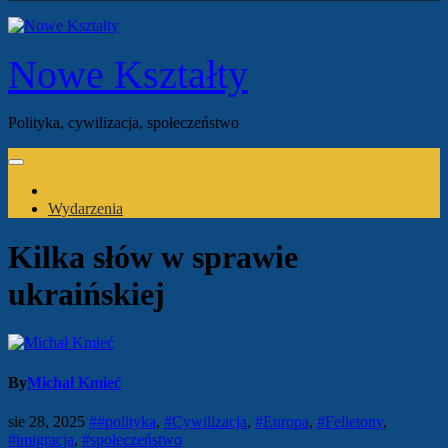
Nowe Kształty
Polityka, cywilizacja, społeczeństwo
Wydarzenia
Kilka słów w sprawie
ukraińskiej
By
Michał Kmieć
sie 28, 2025
##polityka
,
#Cywilizacja
,
#Europa
,
#Felietony
,
#imigracja
,
#społeczeństwo