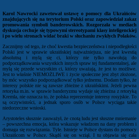
Karol Nawrocki zawetował ustawę o pomocy dla Ukraińców
znajdujących się na terytorium Polski oraz zapowiedział zakaz
promowania symboli banderowskich. Rozgorzała w mediach
dyskusja cechuje się typowymi stereotypami klasy inteligenckiej
i po wielu stronach widać braki w słuchaniu zwykłych Polaków.
Zacznijmy od tego, że choć kwestia bezpieczeństwa i niepodległości
Polski jest w sprawie ukraińskiej najważniejsza, nie jest kwestią
absolutną i mylą się ci, którzy nie tylko nawołują do
podporządkowania wszystkich innych spraw tej fundamentalnej, ale
mylą się przede wszystkim ci, którzy uważają, że jest to możliwe.
Jest to właśnie NIEMOŻLIWE i życie społeczne jest zbyt złożone,
by móc wszystko podporządkować tylko jednemu. Dodam tylko, że
interesy polskie nie są zawsze zbieżne z ukraińskimi. Jeżeli pewna
retoryka m.in. w sprawie banderyzmu wydaje się zbieżna z retoryką
Kremla, nie oznacza to, że polska reprezentuje interesy rosyjskie. To
są oczywistości, a jednak sporo osób w Polsce wyciąga takie
niedorzeczne wnioski.
Arystoteles słusznie zauważył, że cnotą ludu jest słuszne mniemanie
– powszechna emocja, która wskazuje władzom na dany problem i
domaga się rozwiązania. Tyle. Istnieje w Polsce dystans do pomocy
Ukraińcom w Polsce. Skądś się on wziął. I tu objawia się cała