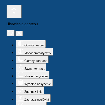
Ułatwienia dostępu
Odwróć kolory
Monochromatyczny
Ciemny kontrast
Jasny kontrast
Niskie nasycenie
Wysokie nasycenie
Zaznacz linki
Zaznacz nagłówki