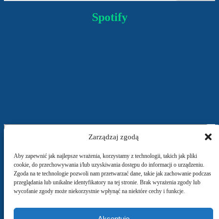
Spotify
Kliknij, żeby zaakceptować marketing pliki cookies i włączyć tę treść
Zarządzaj zgodą
Aby zapewnić jak najlepsze wrażenia, korzystamy z technologii, takich jak pliki
cookie, do przechowywania i/lub uzyskiwania dostępu do informacji o urządzeniu.
Zgoda na te technologie pozwoli nam przetwarzać dane, takie jak zachowanie podczas
przeglądania lub unikalne identyfikatory na tej stronie. Brak wyrażenia zgody lub
wycofanie zgody może niekorzystnie wpłynąć na niektóre cechy i funkcje.
Akceptuję