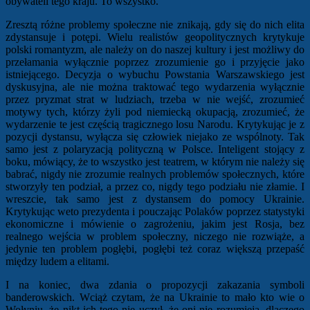
obywateli tego kraju. To wszystko.
Zresztą różne problemy społeczne nie znikają, gdy się do nich elita
zdystansuje i potępi. Wielu realistów geopolitycznych krytykuje
polski romantyzm, ale należy on do naszej kultury i jest możliwy do
przełamania wyłącznie poprzez zrozumienie go i przyjęcie jako
istniejącego. Decyzja o wybuchu Powstania Warszawskiego jest
dyskusyjna, ale nie można traktować tego wydarzenia wyłącznie
przez pryzmat strat w ludziach, trzeba w nie wejść, zrozumieć
motywy tych, którzy żyli pod niemiecką okupacją, zrozumieć, że
wydarzenie te jest częścią tragicznego losu Narodu. Krytykując je z
pozycji dystansu, wyłącza się człowiek niejako ze wspólnoty. Tak
samo jest z polaryzacją polityczną w Polsce. Inteligent stojący z
boku, mówiący, że to wszystko jest teatrem, w którym nie należy się
babrać, nigdy nie zrozumie realnych problemów społecznych, które
stworzyły ten podział, a przez co, nigdy tego podziału nie złamie. I
wreszcie, tak samo jest z dystansem do pomocy Ukrainie.
Krytykując weto prezydenta i pouczając Polaków poprzez statystyki
ekonomiczne i mówienie o zagrożeniu, jakim jest Rosja, bez
realnego wejścia w problem społeczny, niczego nie rozwiąże, a
jedynie ten problem pogłębi, pogłębi też coraz większą przepaść
między ludem a elitami.
I na koniec, dwa zdania o propozycji zakazania symboli
banderowskich. Wciąż czytam, że na Ukrainie to mało kto wie o
Wołyniu, że nikt ich tego nie uczył, że oni nie rozumieją, dlaczego