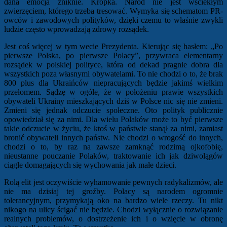
dana emocja zniknie. Kropka. Naród nie jest wściekłym
zwierzęciem, którego trzeba tresować. Wymyka się schematom PR-
owców i zawodowych polityków, dzięki czemu to właśnie zwykli
ludzie często wprowadzają zdrowy rozsądek.
Jest coś więcej w tym wecie Prezydenta. Kierując się hasłem: „Po
pierwsze Polska, po pierwsze Polacy”, przywraca elementarny
rozsądek w polskiej polityce, która od dekad pragnie dobra dla
wszystkich poza własnymi obywatelami. To nie chodzi o to, że brak
800 plus dla Ukraińców niepracujących będzie jakimś wielkim
przełomem. Sądzę w ogóle, że w położeniu prawie wszystkich
obywateli Ukrainy mieszkających dziś w Polsce nic się nie zmieni.
Zmieni się jednak odczucie społeczne. Oto polityk publicznie
opowiedział się za nimi. Dla wielu Polaków może to być pierwsze
takie odczucie w życiu, że ktoś w państwie stanął za nimi, zamiast
bronić obywateli innych państw. Nie chodzi o wrogość do innych,
chodzi o to, by raz na zawsze zamknąć rodzimą ojkofobię,
nieustanne pouczanie Polaków, traktowanie ich jak dziwolągów
ciągle domagających się wychowania jak małe dzieci.
Rolą elit jest oczywiście wyhamowanie pewnych radykalizmów, ale
nie ma dzisiaj tej groźby. Polacy są narodem ogromnie
tolerancyjnym, przymykają oko na bardzo wiele rzeczy. Tu nikt
nikogo na ulicy ścigać nie będzie. Chodzi wyłącznie o rozwiązanie
realnych problemów, o dostrzeżenie ich i o wzięcie w obronę