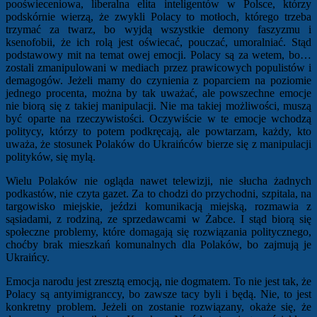
pooświeceniowa, liberalna elita inteligentów w Polsce, którzy
podskórnie wierzą, że zwykli Polacy to motłoch, którego trzeba
trzymać za twarz, bo wyjdą wszystkie demony faszyzmu i
ksenofobii, że ich rolą jest oświecać, pouczać, umoralniać. Stąd
podstawowy mit na temat owej emocji. Polacy są za wetem, bo…
zostali zmanipulowani w mediach przez prawicowych populistów i
demagogów. Jeżeli mamy do czynienia z poparciem na poziomie
jednego procenta, można by tak uważać, ale powszechne emocje
nie biorą się z takiej manipulacji. Nie ma takiej możliwości, muszą
być oparte na rzeczywistości. Oczywiście w te emocje wchodzą
politycy, którzy to potem podkręcają, ale powtarzam, każdy, kto
uważa, że stosunek Polaków do Ukraińców bierze się z manipulacji
polityków, się mylą.
Wielu Polaków nie ogląda nawet telewizji, nie słucha żadnych
podkastów, nie czyta gazet. Za to chodzi do przychodni, szpitala, na
targowisko miejskie, jeździ komunikacją miejską, rozmawia z
sąsiadami, z rodziną, ze sprzedawcami w Żabce. I stąd biorą się
społeczne problemy, które domagają się rozwiązania politycznego,
choćby brak mieszkań komunalnych dla Polaków, bo zajmują je
Ukraińcy.
Emocja narodu jest zresztą emocją, nie dogmatem. To nie jest tak, że
Polacy są antyimigranccy, bo zawsze tacy byli i będą. Nie, to jest
konkretny problem. Jeżeli on zostanie rozwiązany, okaże się, że