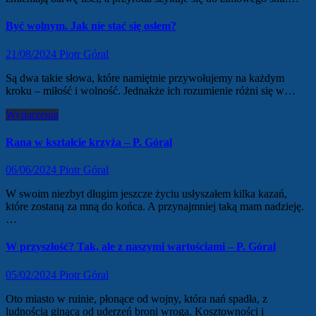
Być wolnym. Jak nie stać się osłem?
21/08/2024
Piotr Góral
Są dwa takie słowa, które namiętnie przywołujemy na każdym
kroku – miłość i wolność. Jednakże ich rozumienie różni się w…
Wydarzenia
Rana w kształcie krzyża – P. Góral
06/06/2024
Piotr Góral
W swoim niezbyt długim jeszcze życiu usłyszałem kilka kazań,
które zostaną za mną do końca. A przynajmniej taką mam nadzieję.
…
W przyszłość? Tak, ale z naszymi wartościami – P. Góral
05/02/2024
Piotr Góral
Oto miasto w ruinie, płonące od wojny, która nań spadła, z
ludnością ginącą od uderzeń broni wroga. Kosztowności i