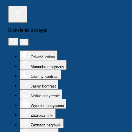
Ułatwienia dostępu
Odwróć kolory
Monochromatyczny
Ciemny kontrast
Jasny kontrast
Niskie nasycenie
Wysokie nasycenie
Zaznacz linki
Zaznacz nagłówki