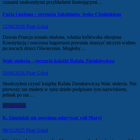
czasami znakomitymi przykładami ilustrującymi…
Furia i pożoga – recenzja Jakobinów Jeske-Choińskiego
12/06/2026
Piotr Góral
Dawna Francja została obalona, władza królewska okrojona
Konstytucją i osaczona bagnetami przestała straszyć niczym widmo
po nocach dzieci Oświecenia. Mogłoby…
Walc stulecia – recenzja książki Rafała Ziemkiewicza
20/04/2026
Piotr Góral
Skończyłem czytać książkę Rafała Ziemkiewicza Walc stulecia. Nie
pierwszy raz miałem w ręku dzieło podpisane tym nazwiskiem,
jednak po raz…
Wydarzenia
K. Smutniak nie powinna odgrywać roli Maryi
09/11/2025
Piotr Góral