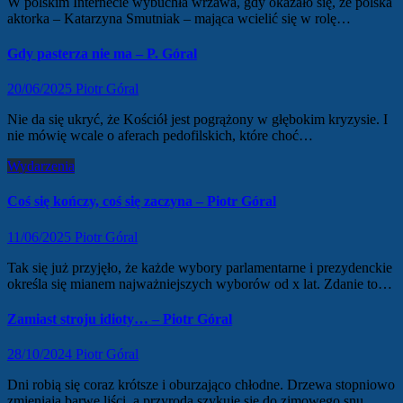
W polskim Internecie wybuchła wrzawa, gdy okazało się, ze polska
aktorka – Katarzyna Smutniak – mająca wcielić się w rolę…
Gdy pasterza nie ma – P. Góral
20/06/2025
Piotr Góral
Nie da się ukryć, że Kościół jest pogrążony w głębokim kryzysie. I
nie mówię wcale o aferach pedofilskich, które choć…
Wydarzenia
Coś się kończy, coś się zaczyna – Piotr Góral
11/06/2025
Piotr Góral
Tak się już przyjęło, że każde wybory parlamentarne i prezydenckie
określa się mianem najważniejszych wyborów od x lat. Zdanie to…
Zamiast stroju idioty… – Piotr Góral
28/10/2024
Piotr Góral
Dni robią się coraz krótsze i oburzająco chłodne. Drzewa stopniowo
zmieniają barwę liści, a przyroda szykuje się do zimowego snu.…