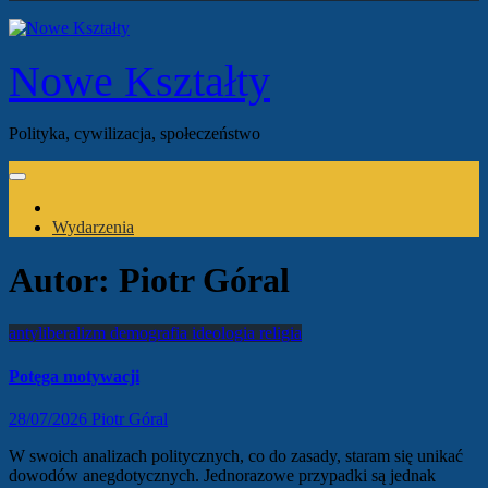
Nowe Kształty
Polityka, cywilizacja, społeczeństwo
Wydarzenia
Autor:
Piotr Góral
antyliberalizm
demografia
ideologia
religia
Potęga motywacji
28/07/2026
Piotr Góral
W swoich analizach politycznych, co do zasady, staram się unikać
dowodów anegdotycznych. Jednorazowe przypadki są jednak