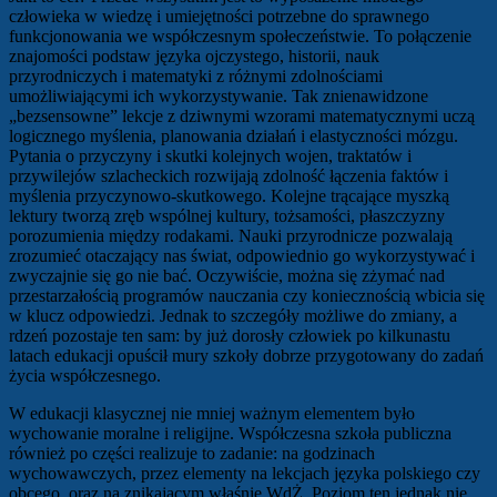
człowieka w wiedzę i umiejętności potrzebne do sprawnego
funkcjonowania we współczesnym społeczeństwie. To połączenie
znajomości podstaw języka ojczystego, historii, nauk
przyrodniczych i matematyki z różnymi zdolnościami
umożliwiającymi ich wykorzystywanie. Tak znienawidzone
„bezsensowne” lekcje z dziwnymi wzorami matematycznymi uczą
logicznego myślenia, planowania działań i elastyczności mózgu.
Pytania o przyczyny i skutki kolejnych wojen, traktatów i
przywilejów szlacheckich rozwijają zdolność łączenia faktów i
myślenia przyczynowo-skutkowego. Kolejne trącające myszką
lektury tworzą zręb wspólnej kultury, tożsamości, płaszczyzny
porozumienia między rodakami. Nauki przyrodnicze pozwalają
zrozumieć otaczający nas świat, odpowiednio go wykorzystywać i
zwyczajnie się go nie bać. Oczywiście, można się zżymać nad
przestarzałością programów nauczania czy koniecznością wbicia się
w klucz odpowiedzi. Jednak to szczegóły możliwe do zmiany, a
rdzeń pozostaje ten sam: by już dorosły człowiek po kilkunastu
latach edukacji opuścił mury szkoły dobrze przygotowany do zadań
życia współczesnego.
W edukacji klasycznej nie mniej ważnym elementem było
wychowanie moralne i religijne. Współczesna szkoła publiczna
również po części realizuje to zadanie: na godzinach
wychowawczych, przez elementy na lekcjach języka polskiego czy
obcego, oraz na znikającym właśnie WdŻ. Poziom ten jednak nie