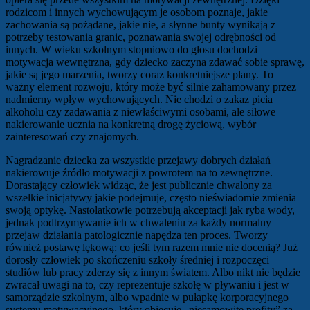
rodzicom i innych wychowującym je osobom poznaje, jakie
zachowania są pożądane, jakie nie, a słynne bunty wynikają z
potrzeby testowania granic, poznawania swojej odrębności od
innych. W wieku szkolnym stopniowo do głosu dochodzi
motywacja wewnętrzna, gdy dziecko zaczyna zdawać sobie sprawę,
jakie są jego marzenia, tworzy coraz konkretniejsze plany. To
ważny element rozwoju, który może być silnie zahamowany przez
nadmierny wpływ wychowujących. Nie chodzi o zakaz picia
alkoholu czy zadawania z niewłaściwymi osobami, ale siłowe
nakierowanie ucznia na konkretną drogę życiową, wybór
zainteresowań czy znajomych.
Nagradzanie dziecka za wszystkie przejawy dobrych działań
nakierowuje źródło motywacji z powrotem na to zewnętrzne.
Dorastający człowiek widząc, że jest publicznie chwalony za
wszelkie inicjatywy jakie podejmuje, często nieświadomie zmienia
swoją optykę. Nastolatkowie potrzebują akceptacji jak ryba wody,
jednak podtrzymywanie ich w chwaleniu za każdy normalny
przejaw działania patologicznie napędza ten proces. Tworzy
również postawę lękową: co jeśli tym razem mnie nie docenią? Już
dorosły człowiek po skończeniu szkoły średniej i rozpoczęci
studiów lub pracy zderzy się z innym światem. Albo nikt nie będzie
zwracał uwagi na to, czy reprezentuje szkołę w pływaniu i jest w
samorządzie szkolnym, albo wpadnie w pułapkę korporacyjnego
systemu motywacyjnego, który obiecuje „niesamowite profity” za