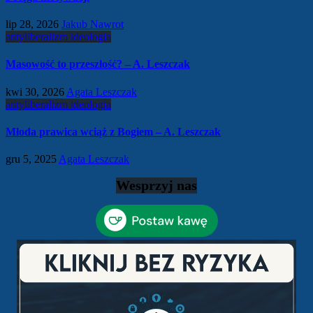
lip 28, 2026
Jakub Nawrot
antyliberalizm
ideologia
Masowość to przeszłość? – A. Leszczak
kwi 30, 2026
Agata Leszczak
antyliberalizm
ideologia
Młoda prawica wciąż z Bogiem – A. Leszczak
gru 5, 2025
Agata Leszczak
Wesprzyj nas