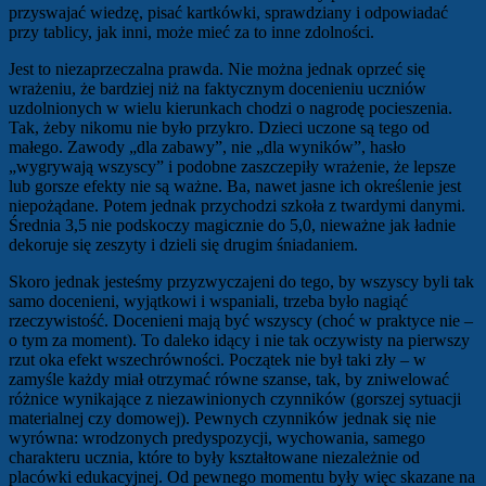
przyswajać wiedzę, pisać kartkówki, sprawdziany i odpowiadać
przy tablicy, jak inni, może mieć za to inne zdolności.
Jest to niezaprzeczalna prawda. Nie można jednak oprzeć się
wrażeniu, że bardziej niż na faktycznym docenieniu uczniów
uzdolnionych w wielu kierunkach chodzi o nagrodę pocieszenia.
Tak, żeby nikomu nie było przykro. Dzieci uczone są tego od
małego. Zawody „dla zabawy”, nie „dla wyników”, hasło
„wygrywają wszyscy” i podobne zaszczepiły wrażenie, że lepsze
lub gorsze efekty nie są ważne. Ba, nawet jasne ich określenie jest
niepożądane. Potem jednak przychodzi szkoła z twardymi danymi.
Średnia 3,5 nie podskoczy magicznie do 5,0, nieważne jak ładnie
dekoruje się zeszyty i dzieli się drugim śniadaniem.
Skoro jednak jesteśmy przyzwyczajeni do tego, by wszyscy byli tak
samo docenieni, wyjątkowi i wspaniali, trzeba było nagiąć
rzeczywistość. Docenieni mają być wszyscy (choć w praktyce nie –
o tym za moment). To daleko idący i nie tak oczywisty na pierwszy
rzut oka efekt wszechrówności. Początek nie był taki zły – w
zamyśle każdy miał otrzymać równe szanse, tak, by zniwelować
różnice wynikające z niezawinionych czynników (gorszej sytuacji
materialnej czy domowej). Pewnych czynników jednak się nie
wyrówna: wrodzonych predyspozycji, wychowania, samego
charakteru ucznia, które to były kształtowane niezależnie od
placówki edukacyjnej. Od pewnego momentu były więc skazane na