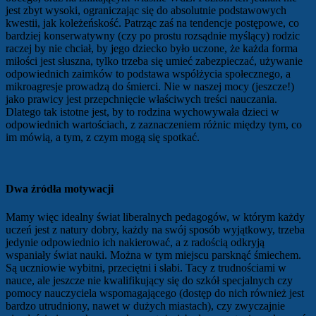
jest zbyt wysoki, ograniczając się do absolutnie podstawowych
kwestii, jak koleżeńskość. Patrząc zaś na tendencje postępowe, co
bardziej konserwatywny (czy po prostu rozsądnie myślący) rodzic
raczej by nie chciał, by jego dziecko było uczone, że każda forma
miłości jest słuszna, tylko trzeba się umieć zabezpieczać, używanie
odpowiednich zaimków to podstawa współżycia społecznego, a
mikroagresje prowadzą do śmierci. Nie w naszej mocy (jeszcze!)
jako prawicy jest przepchnięcie właściwych treści nauczania.
Dlatego tak istotne jest, by to rodzina wychowywała dzieci w
odpowiednich wartościach, z zaznaczeniem różnic między tym, co
im mówią, a tym, z czym mogą się spotkać.
Dwa źródła motywacji
Mamy więc idealny świat liberalnych pedagogów, w którym każdy
uczeń jest z natury dobry, każdy na swój sposób wyjątkowy, trzeba
jedynie odpowiednio ich nakierować, a z radością odkryją
wspaniały świat nauki. Można w tym miejscu parsknąć śmiechem.
Są uczniowie wybitni, przeciętni i słabi. Tacy z trudnościami w
nauce, ale jeszcze nie kwalifikujący się do szkół specjalnych czy
pomocy nauczyciela wspomagającego (dostęp do nich również jest
bardzo utrudniony, nawet w dużych miastach), czy zwyczajnie