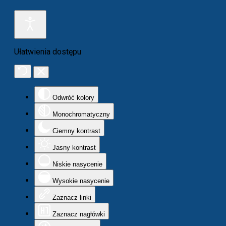
Ułatwienia dostępu
Odwróć kolory
Monochromatyczny
Ciemny kontrast
Jasny kontrast
Niskie nasycenie
Wysokie nasycenie
Zaznacz linki
Zaznacz nagłówki