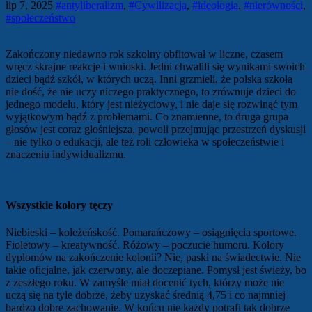
lip 7, 2025
#antyliberalizm
,
#Cywilizacja
,
#ideologia
,
#nierówności
,
#społeczeństwo
Zakończony niedawno rok szkolny obfitował w liczne, czasem
wręcz skrajne reakcje i wnioski. Jedni chwalili się wynikami swoich
dzieci bądź szkół, w których uczą. Inni grzmieli, że polska szkoła
nie dość, że nie uczy niczego praktycznego, to zrównuje dzieci do
jednego modelu, który jest nieżyciowy, i nie daje się rozwinąć tym
wyjątkowym bądź z problemami. Co znamienne, to druga grupa
głosów jest coraz głośniejsza, powoli przejmując przestrzeń dyskusji
– nie tylko o edukacji, ale też roli człowieka w społeczeństwie i
znaczeniu indywidualizmu.
Wszystkie kolory tęczy
Niebieski – koleżeńskość. Pomarańczowy – osiągnięcia sportowe.
Fioletowy – kreatywność. Różowy – poczucie humoru. Kolory
dyplomów na zakończenie kolonii? Nie, paski na świadectwie. Nie
takie oficjalne, jak czerwony, ale doczepiane. Pomysł jest świeży, bo
z zeszłego roku. W zamyśle miał docenić tych, którzy może nie
uczą się na tyle dobrze, żeby uzyskać średnią 4,75 i co najmniej
bardzo dobre zachowanie. W końcu nie każdy potrafi tak dobrze