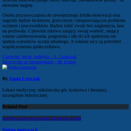
nierealne targety.
Osoba przyzwyczajona do zewnętrznego źródła motywacji oraz
nagrody będzie świetnym, grzecznym i niesprawiającym problemu
uczniem i pracownikiem. Będzie robić swoje bez zająknięcia, łasa
na pochwały. Człowiek zdrowo znający swoją wartość, mający
własne zainteresowania, pragnienia i siłę do ich spełnienia nie
spełnia warunków ucznia idealnego. A właśnie tacy są potrzebni
współczesnemu społeczeństwu.
Nawigacja
Czerwiec, tęcza, polityka – A. Leszczak
Mężczyźni są romantykami – M. Kmieć
wpisu
By
Agata Leszczak
Lekarz medycyny, miłośniczka gór, kolarstwa i literatury,
szczególnie historycznej
Related Post
antyliberalizm
demografia
ideologia
religia
Potęga motywacji