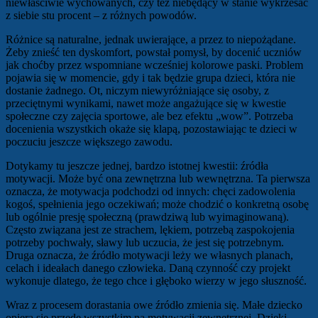
niewłaściwie wychowanych, czy też niebędący w stanie wykrzesać
z siebie stu procent – z różnych powodów.
Różnice są naturalne, jednak uwierające, a przez to niepożądane.
Żeby znieść ten dyskomfort, powstał pomysł, by docenić uczniów
jak choćby przez wspomniane wcześniej kolorowe paski. Problem
pojawia się w momencie, gdy i tak będzie grupa dzieci, która nie
dostanie żadnego. Ot, niczym niewyróżniające się osoby, z
przeciętnymi wynikami, nawet może angażujące się w kwestie
społeczne czy zajęcia sportowe, ale bez efektu „wow”. Potrzeba
docenienia wszystkich okaże się klapą, pozostawiając te dzieci w
poczuciu jeszcze większego zawodu.
Dotykamy tu jeszcze jednej, bardzo istotnej kwestii: źródła
motywacji. Może być ona zewnętrzna lub wewnętrzna. Ta pierwsza
oznacza, że motywacja podchodzi od innych: chęci zadowolenia
kogoś, spełnienia jego oczekiwań; może chodzić o konkretną osobę
lub ogólnie presję społeczną (prawdziwą lub wyimaginowaną).
Często związana jest ze strachem, lękiem, potrzebą zaspokojenia
potrzeby pochwały, sławy lub uczucia, że jest się potrzebnym.
Druga oznacza, że źródło motywacji leży we własnych planach,
celach i ideałach danego człowieka. Daną czynność czy projekt
wykonuje dlatego, że tego chce i głęboko wierzy w jego słuszność.
Wraz z procesem dorastania owe źródło zmienia się. Małe dziecko
opiera się przede wszystkim na motywacji zewnętrznej. Dzięki