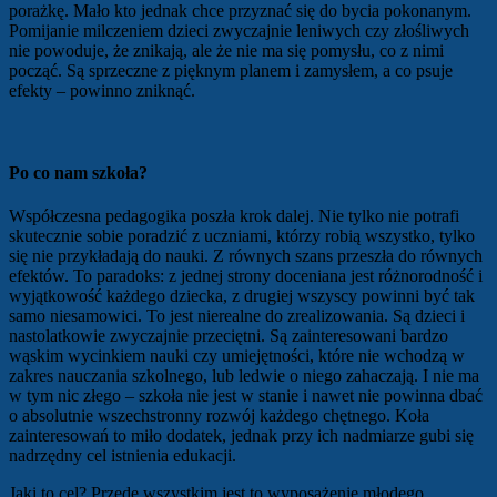
porażkę. Mało kto jednak chce przyznać się do bycia pokonanym.
Pomijanie milczeniem dzieci zwyczajnie leniwych czy złośliwych
nie powoduje, że znikają, ale że nie ma się pomysłu, co z nimi
począć. Są sprzeczne z pięknym planem i zamysłem, a co psuje
efekty – powinno zniknąć.
Po co nam szkoła?
Współczesna pedagogika poszła krok dalej. Nie tylko nie potrafi
skutecznie sobie poradzić z uczniami, którzy robią wszystko, tylko
się nie przykładają do nauki. Z równych szans przeszła do równych
efektów. To paradoks: z jednej strony doceniana jest różnorodność i
wyjątkowość każdego dziecka, z drugiej wszyscy powinni być tak
samo niesamowici. To jest nierealne do zrealizowania. Są dzieci i
nastolatkowie zwyczajnie przeciętni. Są zainteresowani bardzo
wąskim wycinkiem nauki czy umiejętności, które nie wchodzą w
zakres nauczania szkolnego, lub ledwie o niego zahaczają. I nie ma
w tym nic złego – szkoła nie jest w stanie i nawet nie powinna dbać
o absolutnie wszechstronny rozwój każdego chętnego. Koła
zainteresowań to miło dodatek, jednak przy ich nadmiarze gubi się
nadrzędny cel istnienia edukacji.
Jaki to cel? Przede wszystkim jest to wyposażenie młodego